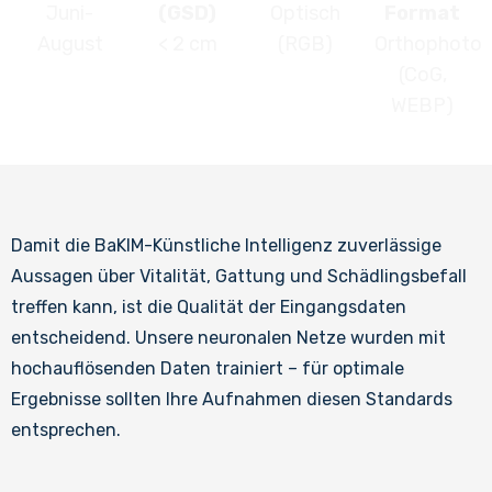
Juni-
(GSD)
Optisch
Format
August
< 2 cm
(RGB)
Orthophoto
(CoG,
WEBP)
Damit die BaKIM-Künstliche Intelligenz zuverlässige
Aussagen über Vitalität, Gattung und Schädlingsbefall
treffen kann, ist die Qualität der Eingangsdaten
entscheidend. Unsere neuronalen Netze wurden mit
hochauflösenden Daten trainiert – für optimale
Ergebnisse sollten Ihre Aufnahmen diesen Standards
entsprechen.