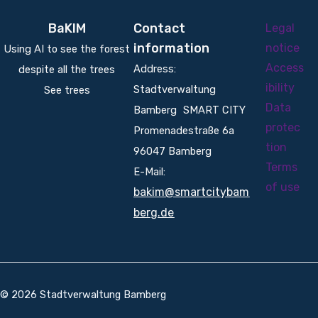
BaKIM
Contact
Legal
information
notice
Using AI to see the forest
Access
Address:
despite all the trees
ibility
Stadtverwaltung
See trees
Data
Bamberg SMART CITY
protec
Promenadestraße 6a
tion
96047 Bamberg
Terms
E-Mail:
of use
bakim@smartcitybam
berg.de
© 2026 Stadtverwaltung Bamberg